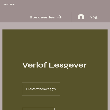
SAKURA
Inloggen
Boek een les
Verlof Lesgever
Diestersteenweg 70